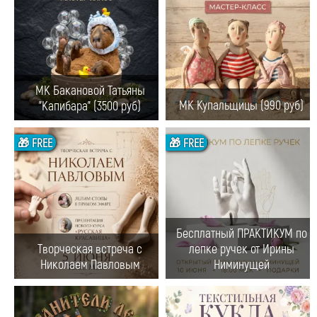
МК Бакановой Татьяны
МК Купальщицы (990 руб)
"Капибара" (3500 руб)
🎁 FREE
🎁 FREE
Бесплатный ПРАКТИКУМ по
Творческая встреча с
лепке ручек от Ирины
Николаем Павловым
Ниминущей