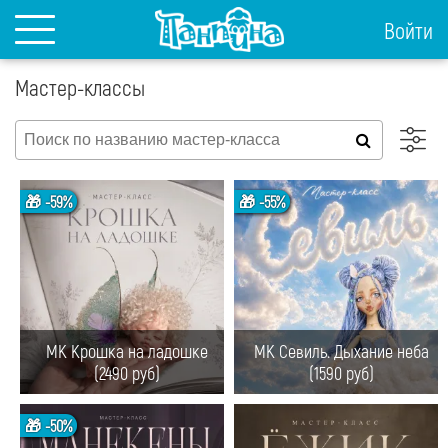
Войти
Мастер-классы
🎁 -59%
🎁 -55%
МК Крошка на ладошке
МК Севиль. Дыхание неба
(2490 руб)
(1590 руб)
🎁 -50%