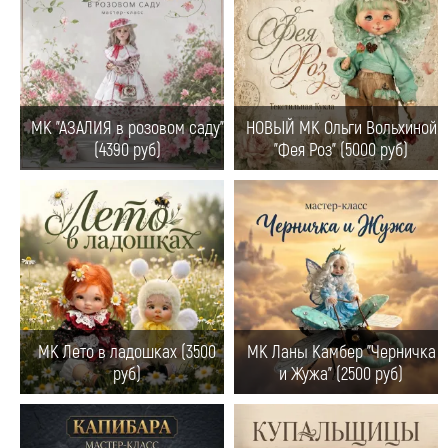
МК "АЗАЛИЯ в розовом саду"
НОВЫЙ МК Ольги Вольхиной
(4390 руб)
"Фея Роз" (5000 руб)
МК Лето в ладошках (3500
МК Ланы Камбер "Черничка
руб)
и Жужа" (2500 руб)