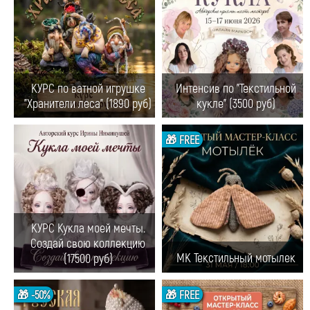
КУРС по ватной игрушке
Интенсив по "Текстильной
"Хранители леса" (1890 руб)
кукле" (3500 руб)
🎁 FREE
КУРС Кукла моей мечты.
Создай свою коллекцию
МК Текстильный мотылек
(17500 руб)
🎁 -50%
🎁 FREE