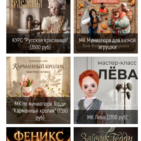
КУРС "Русская красавица"
МК Миниатюра для ватной
(3500 руб)
игрушки
МК по миниатюре Тедди
"Карманный кролик" (1590
МК Лева (2700 руб)
руб)