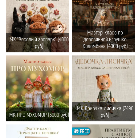
Мастер-класс по
МК "Веселый зоопарк" (4000
деревянной игрушке
руб)
Коломбина (4000 руб)
МК Девочка-лисичка (3490
МК ПРО МУХОМОР (3000 руб)
руб)
🎁 FREE