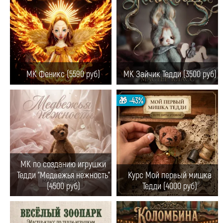
МК Феникс (5590 руб)
МК Зайчик Тедди (3500 руб)
🎁 -43%
МК по созданию игрушки
Тедди "Медвежья нежность"
Курс Мой первый мишка
(4500 руб)
Тедди (4000 руб)