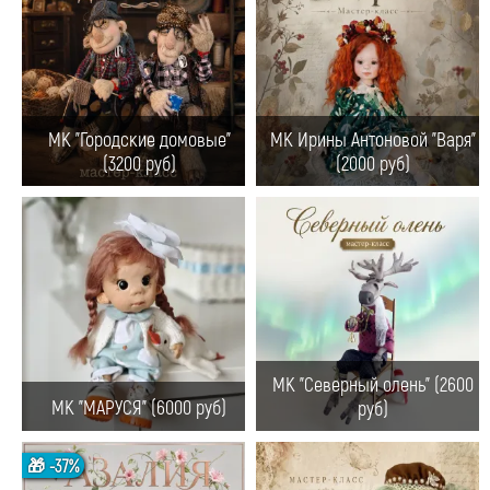
МК "Городские домовые"
МК Ирины Антоновой "Варя"
(3200 руб)
(2000 руб)
МК "Северный олень" (2600
МК "МАРУСЯ" (6000 руб)
руб)
🎁 -37%