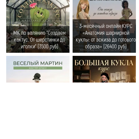
3-месячный онлайн КУРС
МК по валянию "Создаем
«Анатомия шарнирной
кактус. От шерстинки до
куклы: от эскиза до готового
иголки" (3500 руб)
образа» (26400 руб)
МК по Тедди-игрушке
КУРС Большая кукла (10000
"Веселый Мартин" (3900 руб)
руб)