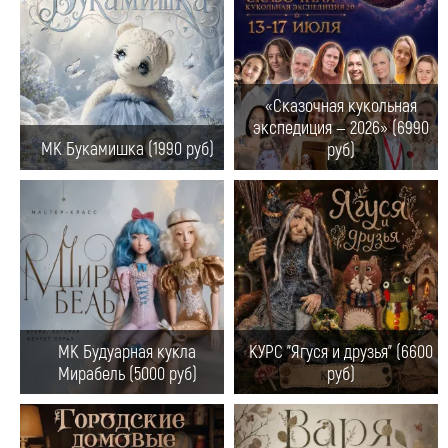
«Сказочная кукольная
экспедиция — 2026» (6990
МК Букамишка (1990 руб)
руб)
МК Будуарная кукла
КУРС "Ягуся и друзья" (6600
Мирабель (5000 руб)
руб)