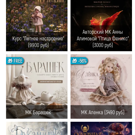
Авторский МК Анны
Курс "Летнее настроение"
Алимовой "Птица Феникс"
(9900 руб)
(3000 руб)
🎁 FREE
🎁 -56%
МК Барашек
МК Аленка (3490 руб)