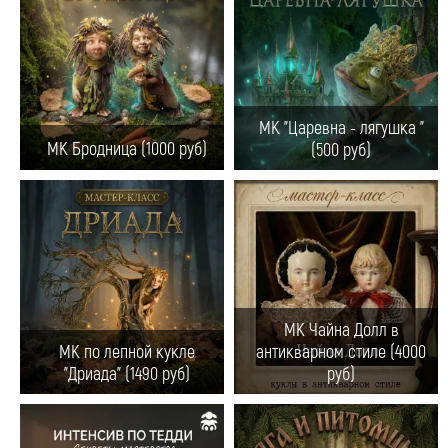
МК "Царевна - лягушка "
МК Бродница (1000 руб)
(500 руб)
МК Чайна Долл в
МК по лепной кукле
антикварном стиле (4000
"Дриада" (1490 руб)
руб)