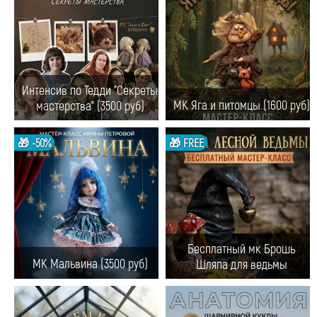
Интенсив по Тедди "Секреты
МК Яга и питомцы (1600 руб)
мастерства" (3500 руб)
🎁 -50%
🎁 FREE
Бесплатный мк Брошь
МК Мальвина (3500 руб)
Шляпа для ведьмы